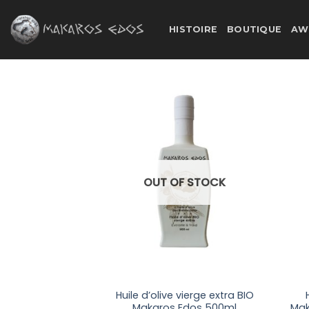
Skip
to
HISTOIRE
BOUTIQUE
AW
content
OUT OF STOCK
Huile d’olive vierge extra BIO
Makaros Edos 500ml
Mak