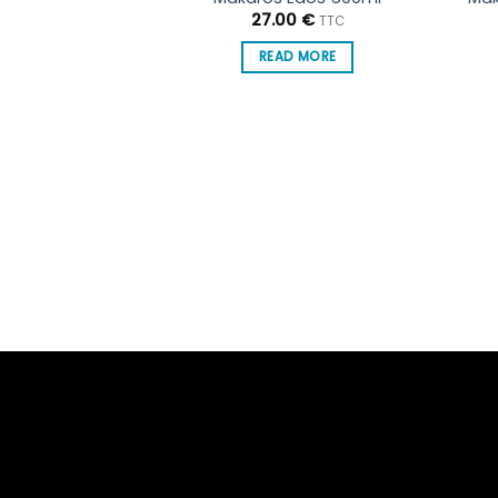
27.00
€
TTC
READ MORE