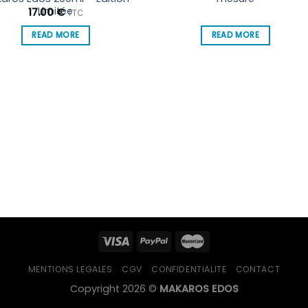
Limitée
17.00
€
TTC
READ MORE
READ MORE
MENTIONS LEGALES
CGV
CONFIDENTIALITE
CONTACT
Copyright 2026 ©
MAKAROS EDOS