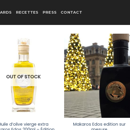
ARDS
RECETTES
PRESS
CONTACT
OUT OF STOCK
Huile d’olive vierge extra
Makaros Edos edition sur
aros Edos 200ml – Édition
mesure