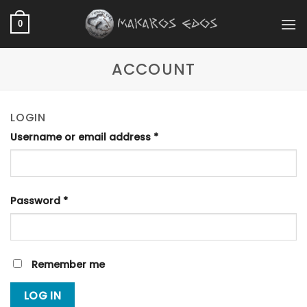
Skip
to
0
content
ACCOUNT
LOGIN
Username or email address
*
Password
*
Remember me
LOG IN